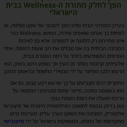
הפך לחלק מתורת ה-Wellness בבית
הישראלי
בעידן המודרני הבית שלנו הפך למבצר של שקט ושלווה, או
לפחות כך אנחנו שואפים שיהיה. המושג Wellness כבר
אינו מתייחס רק לתזונה או לספורט, אלא גם לאיכות
הסביבה הביתית בה אנו מבלים את רוב שעות היממה. אחד
הגורמים המשפיעים ביותר על רמת הסטרס בבית,
שלעיתים קרובות נסתר מן העין אך נשמע היטב באוזן, הוא
הרעש הלבן המיוצר על ידי מכשירי החשמל ובראשם המזגן.
מחקרים רבים מצביעים על כך שרעש רקע קבוע, גם אם
הוא בעוצמה נמוכה, מייצר עומס קוגניטיבי המקשה על
הריכוז ומעלה את רמות המתח בגוף.
כאן בדיוק נכנסת לתמונה הפילוסופיה היפנית של מיצובישי
אלקטריק, המציבה את השקט כערך עליון. מערכות מיזוג
מתקדמות של המותג, המשווקות בישראל על ידי
מיצובישי