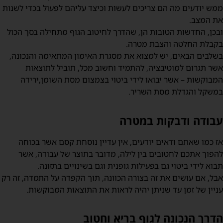
מש יודעים מה הם צריכים לעשות וכיצד עליהם לפעול בכדי לשנות
ת המצב.
בכן, החדשות הטובות הן, שהדרך לחיטוב הגוף מתחילה בסך הכול
קבלת החלטה והצבת מטרה.
שלבים הבאים, יש למצוא את מסגרת האימון המתאימה והנכונה,
שר תגרום למוטיבציה, להתמיד וחשוב מכל, תוביל לתוצאות
מבוקשות – אשר יבואו לידי ביטוי בצמצום מסת השומן,ירידה
משקל והגדלת מסת השריר.
בודה ודבקות במטרה
ז כמו שאתם ודאים יודעים, אין עדיין נוסחת קסם אשר בכוחה
הפוך אתכם לחטובים בין לילה, מדובר בתוצר של עבודה, אשר
בוא לידי ביטוי גם בפעילות גופנית וגם בשינויים בתזונה.
בל, אם עושים את זה בצורה הכוונה, תוך הקפדה על התמדה, זה רק
ניין של זמן עד שניתן יהיה לראות את התוצאות המבוקשות.
דרך הנכונה לגוף בריא וחטוב